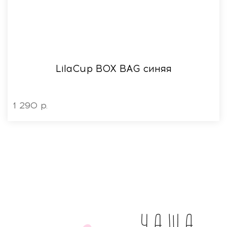
LilaСup BOX BAG синяя
1 290 р.