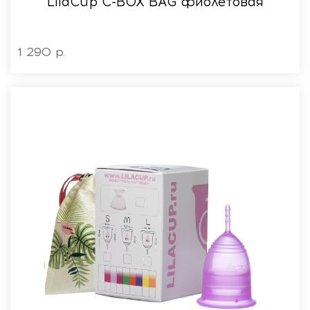
LilaСup C-BOX BAG фиолетовая
1 290 р.