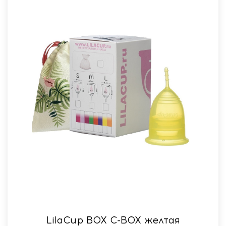
LilaСup BOX C-BOX желтая