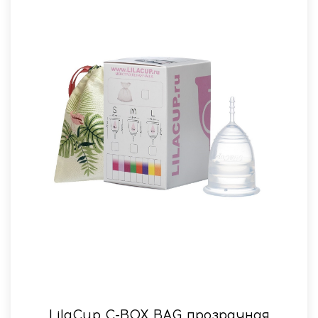
LilaСup C-BOX BAG прозрачная